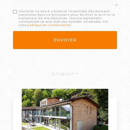
J'autorise ce site à conserver l'ensemble des données
transmises dans ce formulaire pour faciliter le suivi et le
traitement de ma demande.
(Aucune exploitation
commerciale ne sera faite des données conservées. Voir
notre
politique de confidentialité
)
En savoir +