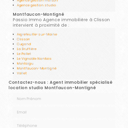
Agence gestion maison
Agence gestion studio
Montfaucon-Montigné
Passio Immo Agence immobilière à Clisson
intervient à proximité de :
Aigrefeuille-sur-Maine
Clisson
Cugand
La Bruffière
Le Pallet
Le Vignoble Nantais
Montaigu
Montfaucon-Montigné
Vallet
Contactez-nous : Agent immobilier spécialisé
location studio Montfaucon-Montigné
Nom Prénom
Email
Téléphone