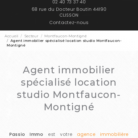
02 40 73 37 40
68 rue du Docteur Boutin 44190
CLISSON
Contactez-nous
Accueil
Secteur
Montfaucon-Montigné
Agent immobilier spécialisé location studio Montfaucon-
Montigné
Agent immobilier
spécialisé location
studio Montfaucon-
Montigné
Passio Immo
est votre
agence immobilière