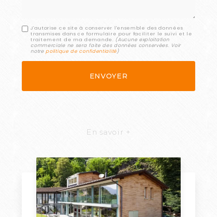
J'autorise ce site à conserver l'ensemble des données
transmises dans ce formulaire pour faciliter le suivi et le
traitement de ma demande.
(Aucune exploitation
commerciale ne sera faite des données conservées. Voir
notre
politique de confidentialité
)
En savoir +