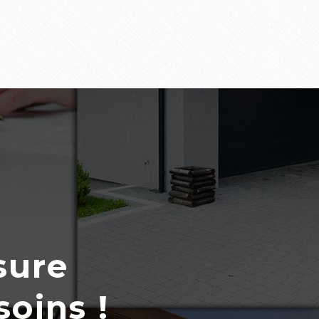
sure
soins !