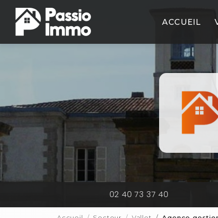
Aller
Navigation principale
au
ACCUEIL
contenu
principal
02 40 73 37 40
Accueil
Secteur
Vallet
Agence gestion