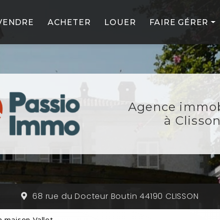
VENDRE
ACHETER
LOUER
FAIRE GÉRER
PROFESSIONNE
PARTICULIERS
NOS SERVICES
Agence immob
NOS PARTENAIR
à Clisso
68 rue du Docteur Boutin 44190 CLISSON
 maison Vallet