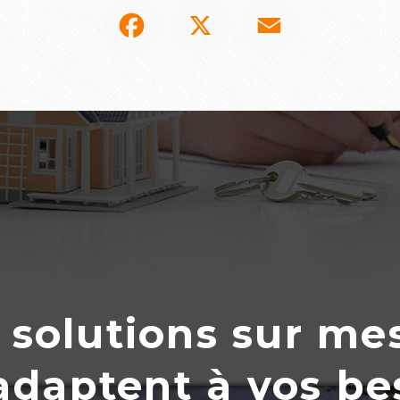
Facebook
X
Email
 solutions sur me
’adaptent
à
vos be