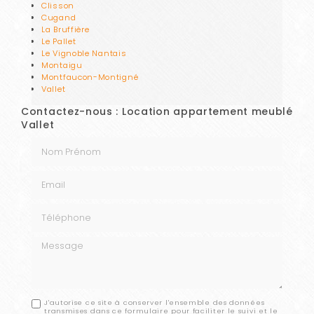
Clisson
Cugand
La Bruffière
Le Pallet
Le Vignoble Nantais
Montaigu
Montfaucon-Montigné
Vallet
Contactez-nous : Location appartement meublé
Vallet
Nom Prénom
Email
Téléphone
Message
J'autorise ce site à conserver l'ensemble des données
transmises dans ce formulaire pour faciliter le suivi et le