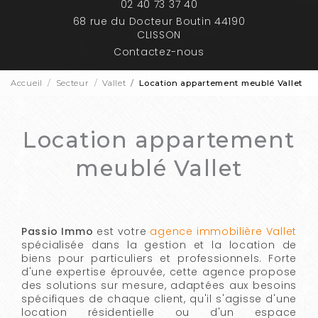
02 40 73 37 40
68 rue du Docteur Boutin 44190
CLISSON
Contactez-nous
Accueil
Secteur
Vallet
Location appartement meublé Vallet
Location appartement
meublé Vallet
Passio Immo
est votre
agence immobilière Vallet
spécialisée dans la gestion et la location de
biens pour particuliers et professionnels. Forte
d'une expertise éprouvée, cette agence propose
des solutions sur mesure, adaptées aux besoins
spécifiques de chaque client, qu'il s'agisse d'une
location résidentielle ou d'un espace