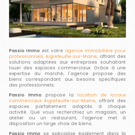
Passio Immo
est votre
agence immobilière pour
professionnels Aigrefeuille-sur-Maine
, offrant des
solutions adaptées aux entreprises souhaitant
louer des espaces commerciaux. Grâce à une
expertise du marché, l'agence propose des
biens correspondant aux besoins spécifiques
des professionnels.
Passio Immo
propose la
location de locaux
commerciaux Aigrefeuille-sur-Maine
, offrant des
espaces parfaitement adaptés à chaque
activité. Que vous recherchiez un magasin, un
atelier ou un restaurant, l'agence met à
disposition un large choix de biens.
Passio Immo
se spécialise également dans la