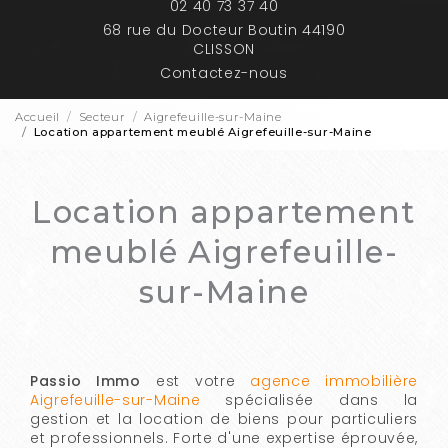
02 40 73 37 40
68 rue du Docteur Boutin 44190
CLISSON
Contactez-nous
Accueil
Secteur
Aigrefeuille-sur-Maine
Location appartement meublé Aigrefeuille-sur-Maine
Location appartement
meublé Aigrefeuille-
sur-Maine
Passio Immo
est votre
agence immobilière
Aigrefeuille-sur-Maine
spécialisée dans la
gestion et la location de biens pour particuliers
et professionnels. Forte d'une expertise éprouvée,