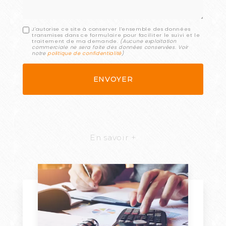
J'autorise ce site à conserver l'ensemble des données
transmises dans ce formulaire pour faciliter le suivi et le
traitement de ma demande.
(Aucune exploitation
commerciale ne sera faite des données conservées. Voir
notre
politique de confidentialité
)
En savoir +