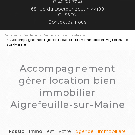
02 40 73 37 40
68 rue du Docteur Boutin 44190
CLISSON
Contactez-nous
Accueil
Secteur
Aigrefeuille-sur-Maine
Accompagnement gérer location bien immobilier Aigrefeuille-
sur-Maine
Accompagnement
gérer location bien
immobilier
Aigrefeuille-sur-Maine
Passio Immo
est votre
agence immobilière