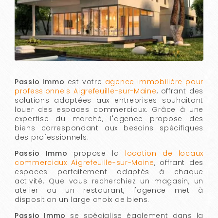
Passio Immo
est votre
agence immobilière pour
professionnels Aigrefeuille-sur-Maine
, offrant des
solutions adaptées aux entreprises souhaitant
louer des espaces commerciaux. Grâce à une
expertise du marché, l'agence propose des
biens correspondant aux besoins spécifiques
des professionnels.
Passio Immo
propose la
location de locaux
commerciaux Aigrefeuille-sur-Maine
, offrant des
espaces parfaitement adaptés à chaque
activité. Que vous recherchiez un magasin, un
atelier ou un restaurant, l'agence met à
disposition un large choix de biens.
Passio Immo
se spécialise également dans la