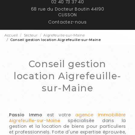
02 40 73 37 40
68 rue du Docteur Boutin 44190
CLISSON
Contactez-nous
Accueil
Secteur
Aigrefeuille-sur-Maine
Conseil gestion location Aigrefeuille-sur-Maine
Conseil gestion
location Aigrefeuille-
sur-Maine
Passio Immo
est votre
agence immobilière
Aigrefeuille-sur-Maine
spécialisée dans la
gestion et la location de biens pour particuliers
et professionnels. Forte d'une expertise éprouvée,