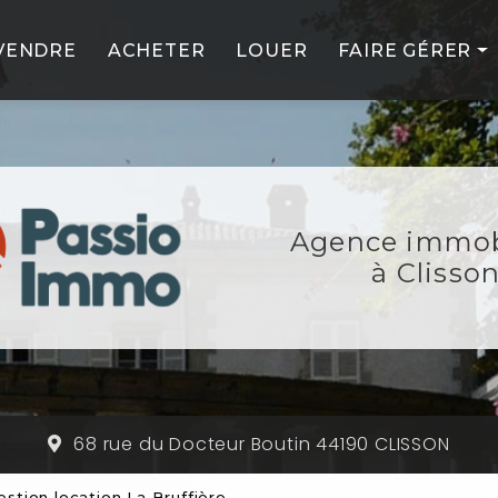
VENDRE
ACHETER
LOUER
FAIRE GÉRER
PROFESSIONNE
PARTICULIERS
NOS SERVICES
Agence immob
NOS PARTENAIR
à Clisso
68 rue du Docteur Boutin 44190 CLISSON
estion location La Bruffière