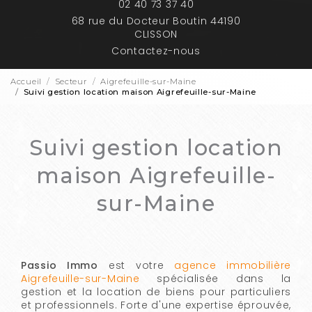
02 40 73 37 40
68 rue du Docteur Boutin 44190
CLISSON
Contactez-nous
Accueil
Secteur
Aigrefeuille-sur-Maine
Suivi gestion location maison Aigrefeuille-sur-Maine
Suivi gestion location
maison Aigrefeuille-
sur-Maine
Passio Immo
est votre
agence immobilière
Aigrefeuille-sur-Maine
spécialisée dans la
gestion et la location de biens pour particuliers
et professionnels. Forte d'une expertise éprouvée,