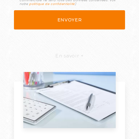
commerciale ne sera faite des données conservées. Voir
notre
politique de confidentialité
)
En savoir +