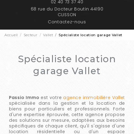
02 40 73 37 40
68 rue du Docteur Boutin 44190
CLISSON
Contactez-nous
Accueil
Secteur
Vallet
Spécialiste location garage Vallet
Spécialiste location
garage Vallet
Passio Immo
est votre
agence immobilière Vallet
spécialisée dans la gestion et la location de
biens pour particuliers et professionnels. Forte
d'une expertise éprouvée, cette agence propose
des solutions sur mesure, adaptées aux besoins
spécifiques de chaque client, qu'il s'agisse d'une
location résidentielle ou d'un espace