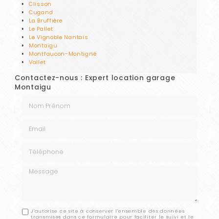
Clisson
Cugand
La Bruffière
Le Pallet
Le Vignoble Nantais
Montaigu
Montfaucon-Montigné
Vallet
Contactez-nous : Expert location garage
Montaigu
Nom Prénom
Email
Téléphone
Message
J'autorise ce site à conserver l'ensemble des données
transmises dans ce formulaire pour faciliter le suivi et le