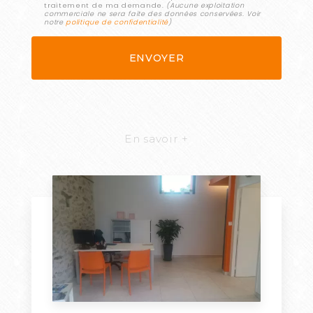
traitement de ma demande.
(Aucune exploitation
commerciale ne sera faite des données conservées. Voir
notre
politique de confidentialité
)
En savoir +