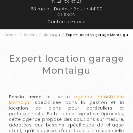
02 40 73 37 40
68 rue du Docteur Boutin 44190
CLISSON
Contactez-nous
Accueil
Secteur
Montaigu
Expert location garage Montaigu
Expert location garage
Montaigu
Passio Immo
est votre
agence immobilière
Montaigu
spécialisée dans la gestion et la
location de biens pour particuliers et
professionnels. Forte d'une expertise éprouvée,
cette agence propose des solutions sur mesure,
adaptées aux besoins spécifiques de chaque
client, qu'il s'agisse d'une location résidentielle