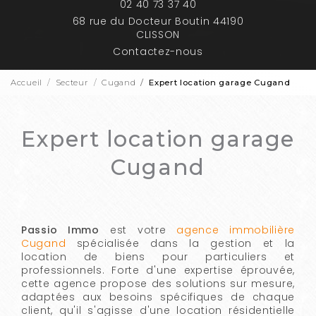
02 40 73 37 40
68 rue du Docteur Boutin 44190
CLISSON
Contactez-nous
Accueil
Secteur
Cugand
Expert location garage Cugand
Expert location garage
Cugand
Passio Immo
est votre
agence immobilière
Cugand
spécialisée dans la gestion et la
location de biens pour particuliers et
professionnels. Forte d'une expertise éprouvée,
cette agence propose des solutions sur mesure,
adaptées aux besoins spécifiques de chaque
client, qu'il s'agisse d'une location résidentielle