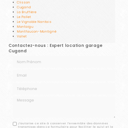
Clisson
Cugand
La Bruffière
Le Pallet
Le Vignoble Nantais
Montaigu
Montfaucon-Montigné
Vallet
Contactez-nous : Expert location garage
Cugand
Nom Prénom
Email
Téléphone
Message
J'autorise ce site à conserver l'ensemble des données
transmises dans ce formulaire pour faciliter le suivi et le