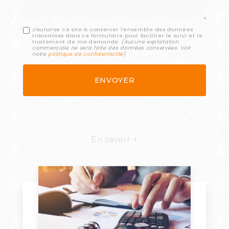
J'autorise ce site à conserver l'ensemble des données
transmises dans ce formulaire pour faciliter le suivi et le
traitement de ma demande.
(Aucune exploitation
commerciale ne sera faite des données conservées. Voir
notre
politique de confidentialité
)
En savoir +