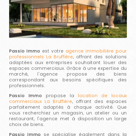
Passio Immo
est votre
agence immobilière pour
professionnels La Bruffière
, offrant des solutions
adaptées aux entreprises souhaitant louer des
espaces commerciaux. Grâce à une expertise du
marché, l'agence propose des biens
correspondant aux besoins spécifiques des
professionnels.
Passio Immo
propose la
location de locaux
commerciaux La Bruffière
, offrant des espaces
parfaitement adaptés à chaque activité. Que
vous recherchiez un magasin, un atelier ou un
restaurant, l'agence met à disposition un large
choix de biens.
Passio Immo
se spécialise également dans la