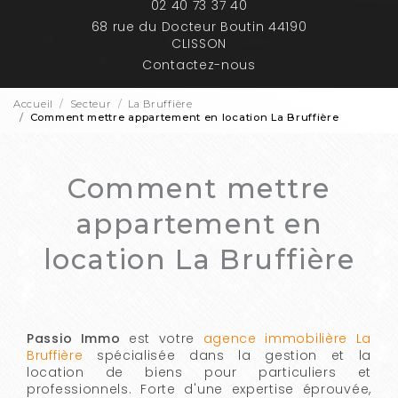
02 40 73 37 40
68 rue du Docteur Boutin 44190
CLISSON
Contactez-nous
Accueil
Secteur
La Bruffière
Comment mettre appartement en location La Bruffière
Comment mettre
appartement en
location La Bruffière
Passio Immo
est votre
agence immobilière La
Bruffière
spécialisée dans la gestion et la
location de biens pour particuliers et
professionnels. Forte d'une expertise éprouvée,