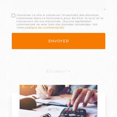
J'autorise ce site à conserver l'ensemble des données
transmises dans ce formulaire pour faciliter le suivi et le
traitement de ma demande.
(Aucune exploitation
commerciale ne sera faite des données conservées. Voir
notre
politique de confidentialité
)
En savoir +