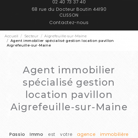
02 40 73 37 40
68 rue du Docteur Boutin 44190
CLISSON
Contactez-nous
Accueil
Secteur
Aigrefeuille-sur-Maine
Agent immobilier spécialisé gestion location pavillon
Aigrefeuille-sur-Maine
Agent immobilier
spécialisé gestion
location pavillon
Aigrefeuille-sur-Maine
Passio Immo
est votre
agence immobilière