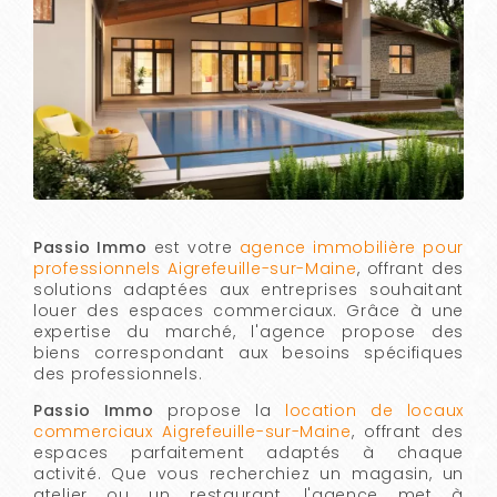
Passio Immo
est votre
agence immobilière pour
professionnels Aigrefeuille-sur-Maine
, offrant des
solutions adaptées aux entreprises souhaitant
louer des espaces commerciaux. Grâce à une
expertise du marché, l'agence propose des
biens correspondant aux besoins spécifiques
des professionnels.
Passio Immo
propose la
location de locaux
commerciaux Aigrefeuille-sur-Maine
, offrant des
espaces parfaitement adaptés à chaque
activité. Que vous recherchiez un magasin, un
atelier ou un restaurant, l'agence met à