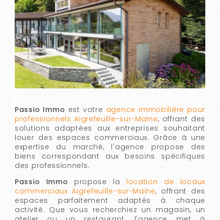
Passio Immo
est votre
agence immobilière pour
professionnels Aigrefeuille-sur-Maine
, offrant des
solutions adaptées aux entreprises souhaitant
louer des espaces commerciaux. Grâce à une
expertise du marché, l'agence propose des
biens correspondant aux besoins spécifiques
des professionnels.
Passio Immo
propose la
location de locaux
commerciaux Aigrefeuille-sur-Maine
, offrant des
espaces parfaitement adaptés à chaque
activité. Que vous recherchiez un magasin, un
atelier ou un restaurant, l'agence met à