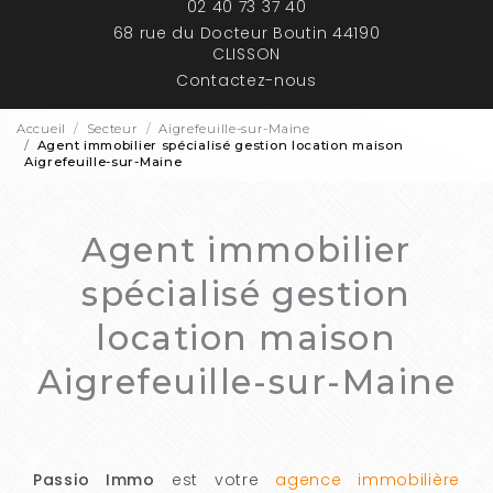
02 40 73 37 40
68 rue du Docteur Boutin 44190
CLISSON
Contactez-nous
Accueil
Secteur
Aigrefeuille-sur-Maine
Agent immobilier spécialisé gestion location maison
Aigrefeuille-sur-Maine
Agent immobilier
spécialisé gestion
location maison
Aigrefeuille-sur-Maine
Passio Immo
est votre
agence immobilière