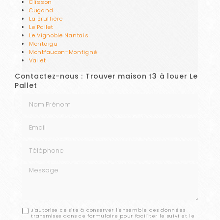
Clisson
Cugand
La Bruffière
Le Pallet
Le Vignoble Nantais
Montaigu
Montfaucon-Montigné
Vallet
Contactez-nous : Trouver maison t3 à louer Le
Pallet
Nom Prénom
Email
Téléphone
Message
J'autorise ce site à conserver l'ensemble des données
transmises dans ce formulaire pour faciliter le suivi et le