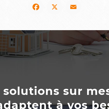
Facebook
X
Email
 solutions sur me
’adaptent
à
vos be