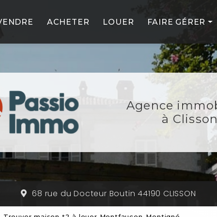
VENDRE
ACHETER
LOUER
FAIRE GÉRER
PROFESSIONNE
PARTICULIERS
NOS SERVICES
Agence immob
NOS PARTENAIR
à Clisso
68 rue du Docteur Boutin 44190 CLISSON
Trouver maison t2 à louer Montfaucon-Montigné