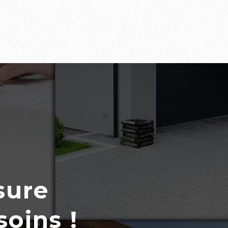
sure
soins !