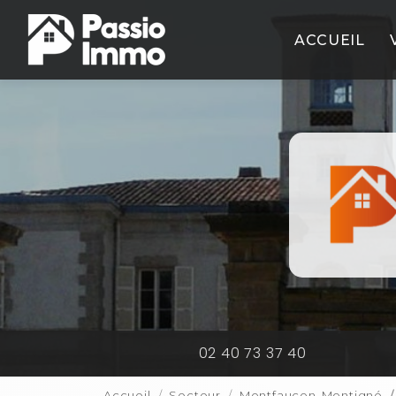
Aller
Navigation principale
au
ACCUEIL
contenu
principal
02 40 73 37 40
Accueil
Secteur
Montfaucon-Montigné