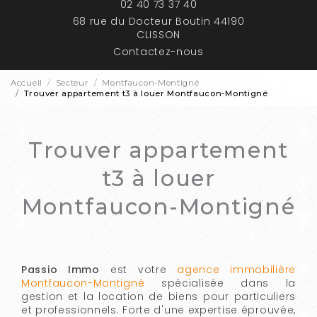
02 40 73 37 40
68 rue du Docteur Boutin 44190
CLISSON
Contactez-nous
Accueil
Secteur
Montfaucon-Montigné
Trouver appartement t3 à louer Montfaucon-Montigné
Trouver appartement
t3 à louer
Montfaucon-Montigné
Passio Immo
est votre
agence immobilière
Montfaucon-Montigné
spécialisée dans la
gestion et la location de biens pour particuliers
et professionnels. Forte d'une expertise éprouvée,