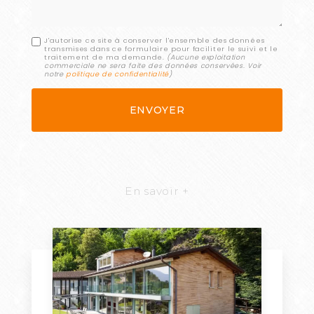
J'autorise ce site à conserver l'ensemble des données
transmises dans ce formulaire pour faciliter le suivi et le
traitement de ma demande.
(Aucune exploitation
commerciale ne sera faite des données conservées. Voir
notre
politique de confidentialité
)
En savoir +