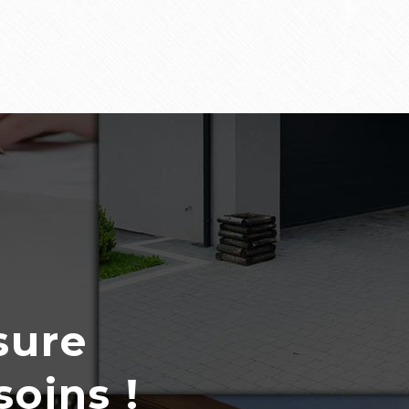
sure
soins !