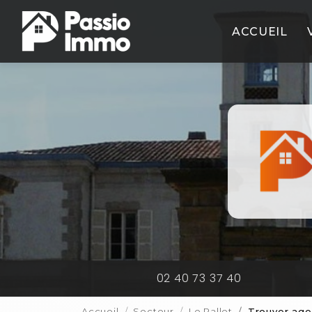
Aller
Navigation principale
au
ACCUEIL
contenu
principal
02 40 73 37 40
Accueil
Secteur
Le Pallet
Trouver age