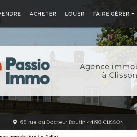
VENDRE
ACHETER
LOUER
FAIRE GÉRER
PROFESSIONNE
PARTICULIERS
NOS SERVICES
Agence immob
NOS PARTENAIR
à Clisso
68 rue du Docteur Boutin 44190 CLISSON
nce immobilière Le Pallet