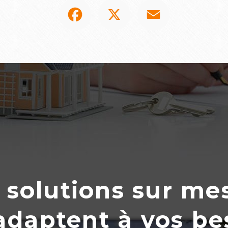
Facebook
X
Email
 solutions sur me
’adaptent
à
vos be