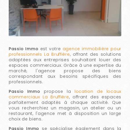
Passio Immo
est votre
agence immobilière pour
professionnels La Bruffière
, offrant des solutions
adaptées aux entreprises souhaitant louer des
espaces commerciaux. Grâce à une expertise du
marché, l'agence propose des biens
correspondant aux besoins spécifiques des
professionnels.
Passio Immo
propose la
location de locaux
commerciaux La Bruffière
, offrant des espaces
parfaitement adaptés à chaque activité. Que
vous recherchiez un magasin, un atelier ou un
restaurant, l'agence met à disposition un large
choix de biens.
Passio Immo
se spécialise également dans la