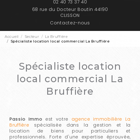
02 40 73 37 40
68 rue du Docteur Boutin 44190
CLISSON
Contactez-nous
Accueil
Secteur
La Bruffière
Spécialiste location local commercial La Bruffière
Spécialiste location
local commercial La
Bruffière
Passio Immo
est votre
agence immobilière La
Bruffière
spécialisée dans la gestion et la
location de biens pour particuliers et
professionnels. Forte d'une expertise éprouvée,