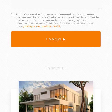
J'autorise ce site à conserver l'ensemble des données
transmises dans ce formulaire pour faciliter le suivi et le
traitement de ma demande.
(Aucune exploitation
commerciale ne sera faite des données conservées. Voir
notre
politique de confidentialité
)
En savoir +