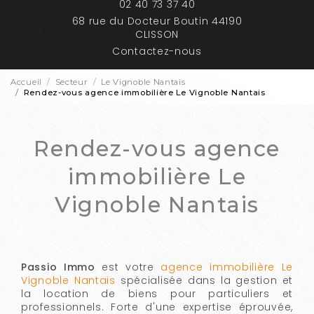
02 40 73 37 40
68 rue du Docteur Boutin 44190
CLISSON
Contactez-nous
Accueil
Secteur
Le Vignoble Nantais
Rendez-vous agence immobilière Le Vignoble Nantais
Rendez-vous agence
immobilière Le
Vignoble Nantais
Passio Immo
est votre
agence immobilière Le
Vignoble Nantais
spécialisée dans la gestion et
la location de biens pour particuliers et
professionnels. Forte d'une expertise éprouvée,