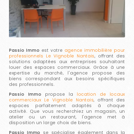
Passio Immo
est votre
agence immobilière pour
professionnels Le Vignoble Nantais
, offrant des
solutions adaptées aux entreprises souhaitant
louer des espaces commerciaux. Grâce à une
expertise du marché, l'agence propose des
biens correspondant aux besoins spécifiques
des professionnels.
Passio Immo
propose la
location de locaux
commerciaux Le Vignoble Nantais
, offrant des
espaces parfaitement adaptés à chaque
activité. Que vous recherchiez un magasin, un
atelier ou un restaurant, l'agence met à
disposition un large choix de biens.
Passio Immo
se spécialise également dans la