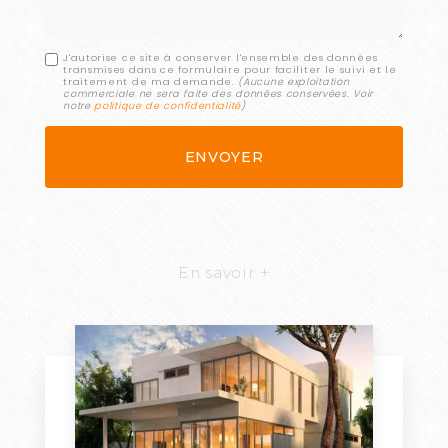
J'autorise ce site à conserver l'ensemble des données
transmises dans ce formulaire pour faciliter le suivi et le
traitement de ma demande.
(Aucune exploitation
commerciale ne sera faite des données conservées. Voir
notre
politique de confidentialité
)
En savoir +