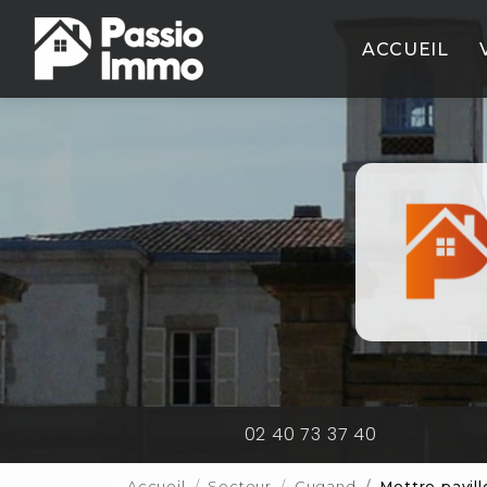
Aller
Navigation principale
au
ACCUEIL
contenu
principal
02 40 73 37 40
Accueil
Secteur
Cugand
Mettre pavil