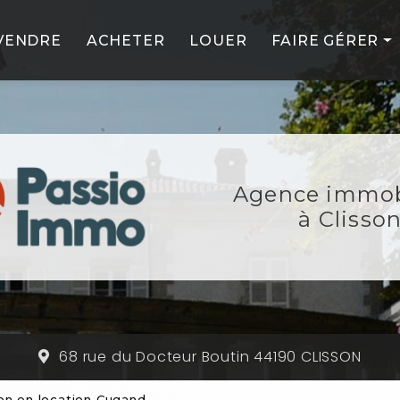
VENDRE
ACHETER
LOUER
FAIRE GÉRER
PROFESSIONNE
PARTICULIERS
NOS SERVICES
Agence immob
NOS PARTENAIR
à Clisso
68 rue du Docteur Boutin 44190 CLISSON
lon en location Cugand