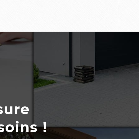
sure
soins !