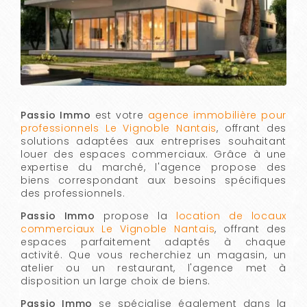
Passio Immo
est votre
agence immobilière pour
professionnels Le Vignoble Nantais
, offrant des
solutions adaptées aux entreprises souhaitant
louer des espaces commerciaux. Grâce à une
expertise du marché, l'agence propose des
biens correspondant aux besoins spécifiques
des professionnels.
Passio Immo
propose la
location de locaux
commerciaux Le Vignoble Nantais
, offrant des
espaces parfaitement adaptés à chaque
activité. Que vous recherchiez un magasin, un
atelier ou un restaurant, l'agence met à
disposition un large choix de biens.
Passio Immo
se spécialise également dans la