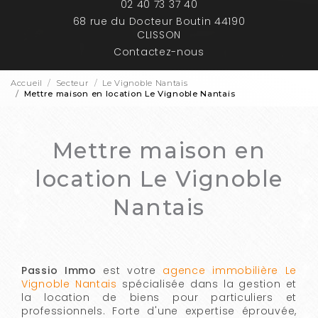
02 40 73 37 40
68 rue du Docteur Boutin 44190
CLISSON
Contactez-nous
Accueil
Secteur
Le Vignoble Nantais
Mettre maison en location Le Vignoble Nantais
Mettre maison en
location Le Vignoble
Nantais
Passio Immo
est votre
agence immobilière Le
Vignoble Nantais
spécialisée dans la gestion et
la location de biens pour particuliers et
professionnels. Forte d'une expertise éprouvée,