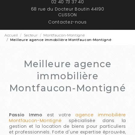
02 40 73 37 40
68 rue du Docteur Boutin 44190
CLISSON
Contactez-nous
Accueil
Secteur
Montfaucon-Montigné
Meilleure agence immobilière Montfaucon-Montigné
Meilleure agence
immobilière
Montfaucon-Montigné
Passio Immo
est votre
agence immobilière
Montfaucon-Montigné
spécialisée dans la
gestion et la location de biens pour particuliers
et professionnels. Forte d'une expertise éprouvée,