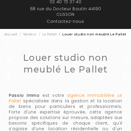
02 40 73 37 40
68 rue du Docteur Boutin 44190
CLISSON
Contactez-nous
Accueil
Secteur
Le Pallet
Louer studio non meublé Le Pallet
Louer studio non
meublé Le Pallet
Passio Immo
est votre
agence immobilière Le
Pallet
spécialisée dans la gestion et la location
de biens pour particuliers et professionnels.
Forte d'une expertise éprouvée, cette agence
propose des solutions sur mesure, adaptées aux
besoins spécifiques de chaque client, qu'il
s'agisse d'une location résidentielle ou d'un