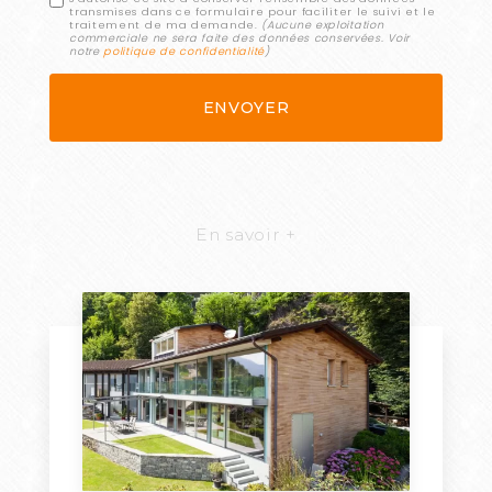
transmises dans ce formulaire pour faciliter le suivi et le
traitement de ma demande.
(Aucune exploitation
commerciale ne sera faite des données conservées. Voir
notre
politique de confidentialité
)
En savoir +