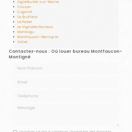
Aigrefeuille-sur-Maine
Clisson
Cugand
La Bruffière
Le Pallet
Le Vignoble Nantais
Montaigu
Montfaucon-Montigné
Vallet
Contactez-nous : Où louer bureau Montfaucon-
Montigné
Nom Prénom
Email
Téléphone
Message
J'autorise ce site à conserver l'ensemble des données