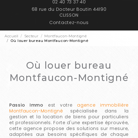
02 40 73 37 40
68 rue du Docteur Boutin 44190
CLISSON
Contactez-nous
Accueil
Secteur
Montfaucon-Montigné
Où louer bureau Montfaucon-Montigné
Où louer bureau
Montfaucon-Montigné
Passio Immo
est votre
agence immobilière
Montfaucon-Montigné
spécialisée dans la
gestion et la location de biens pour particuliers
et professionnels. Forte d'une expertise éprouvée,
cette agence propose des solutions sur mesure,
adaptées aux besoins spécifiques de chaque