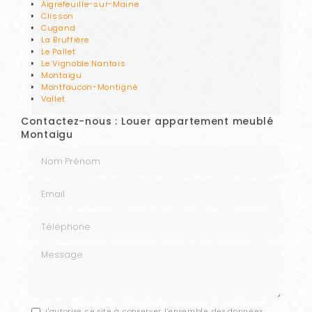
Aigrefeuille-sur-Maine
Clisson
Cugand
La Bruffière
Le Pallet
Le Vignoble Nantais
Montaigu
Montfaucon-Montigné
Vallet
Contactez-nous : Louer appartement meublé
Montaigu
Nom Prénom
Email
Téléphone
Message
J'autorise ce site à conserver l'ensemble des données