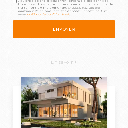
J'autorise ce site à conserver l'ensemble des données
transmises dans ce formulaire pour faciliter le suivi et le
traitement de ma demande.
(Aucune exploitation
commerciale ne sera faite des données conservées. Voir
notre
politique de confidentialité
)
En savoir +