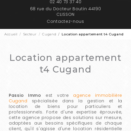
02 40 73 37 40
68 rue du Docteur Boutin 44190
CLISSON
Contactez-nous
Accueil
Secteur
Cugand
Location appartement t4 Cugand
Location appartement
t4 Cugand
Passio Immo
est votre
agence immobilière
Cugand
spécialisée dans la gestion et la
location de biens pour particuliers et
professionnels. Forte d'une expertise éprouvée,
cette agence propose des solutions sur mesure,
adaptées aux besoins spécifiques de chaque
client, qu'il s'agisse d'une location résidentielle