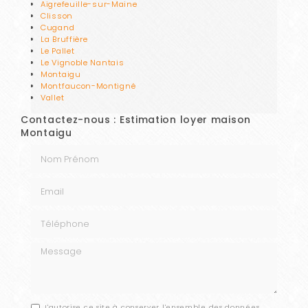
Aigrefeuille-sur-Maine
Clisson
Cugand
La Bruffière
Le Pallet
Le Vignoble Nantais
Montaigu
Montfaucon-Montigné
Vallet
Contactez-nous : Estimation loyer maison
Montaigu
Nom Prénom
Email
Téléphone
Message
J'autorise ce site à conserver l'ensemble des données