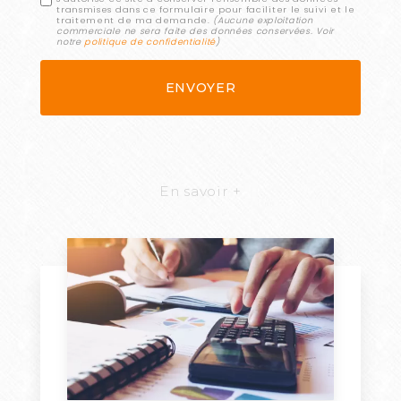
transmises dans ce formulaire pour faciliter le suivi et le
traitement de ma demande.
(Aucune exploitation
commerciale ne sera faite des données conservées. Voir
notre
politique de confidentialité
)
En savoir +