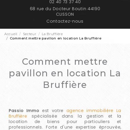
02 40 73 37 40
68 rue du Docteur Boutin 44190
CLISSON
Contactez-nous
Accueil
Secteur
La Bruffière
Comment mettre pavillon en location La Bruffière
Comment mettre
pavillon en location La
Bruffière
Passio Immo
est votre
agence immobilière La
Bruffière
spécialisée dans la gestion et la
location de biens pour particuliers et
professionnels. Forte d'une expertise éprouvée,