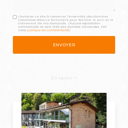
J'autorise ce site à conserver l'ensemble des données
transmises dans ce formulaire pour faciliter le suivi et le
traitement de ma demande.
(Aucune exploitation
commerciale ne sera faite des données conservées. Voir
notre
politique de confidentialité
)
En savoir +