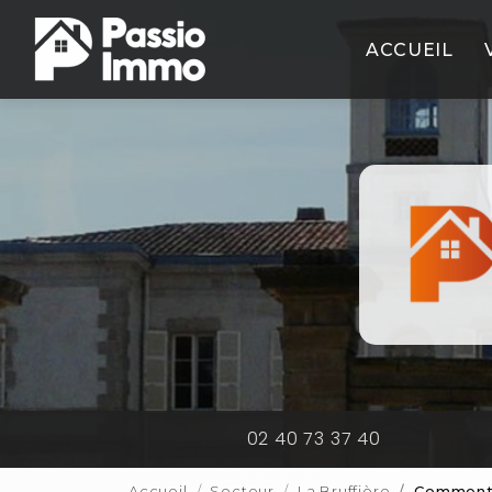
Aller
Navigation principale
au
ACCUEIL
contenu
principal
02 40 73 37 40
Accueil
Secteur
La Bruffière
Comment 