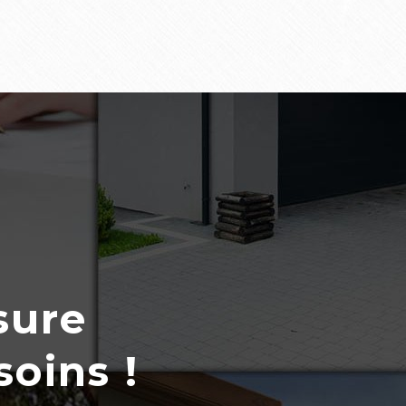
sure
soins !