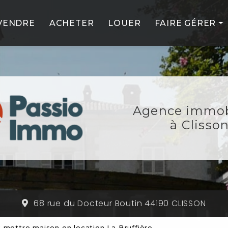
VENDRE
ACHETER
LOUER
FAIRE GÉRER
PROFESSIONNE
PARTICULIERS
NOS SERVICES
Agence immob
NOS PARTENAIR
à Clisso
68 rue du Docteur Boutin 44190 CLISSON
mettre maison en location La Bruffière