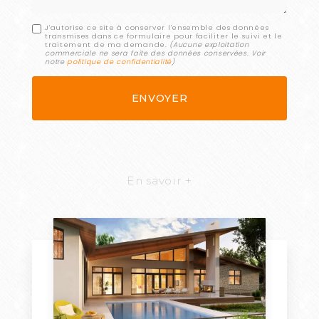
J'autorise ce site à conserver l'ensemble des données
transmises dans ce formulaire pour faciliter le suivi et le
traitement de ma demande.
(Aucune exploitation
commerciale ne sera faite des données conservées. Voir
notre
politique de confidentialité
)
En savoir +