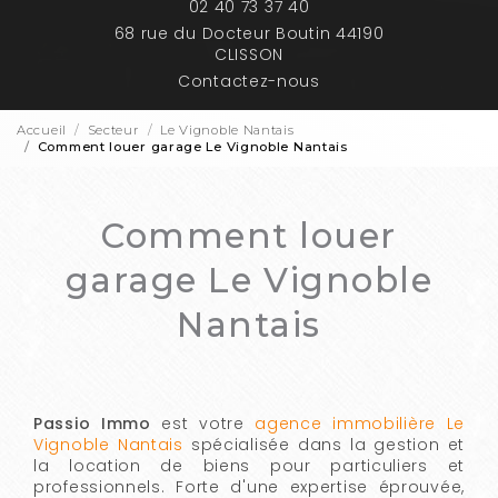
02 40 73 37 40
68 rue du Docteur Boutin 44190
CLISSON
Contactez-nous
Accueil
Secteur
Le Vignoble Nantais
Comment louer garage Le Vignoble Nantais
Comment louer
garage Le Vignoble
Nantais
Passio Immo
est votre
agence immobilière Le
Vignoble Nantais
spécialisée dans la gestion et
la location de biens pour particuliers et
professionnels. Forte d'une expertise éprouvée,