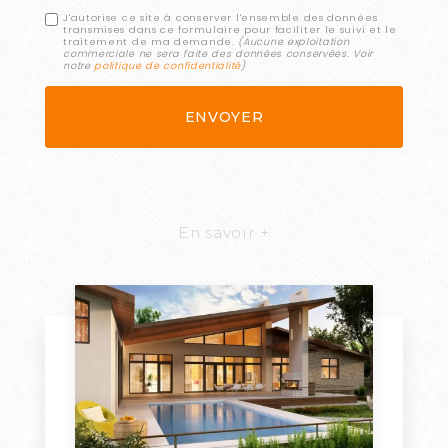
J'autorise ce site à conserver l'ensemble des données
transmises dans ce formulaire pour faciliter le suivi et le
traitement de ma demande.
(Aucune exploitation
commerciale ne sera faite des données conservées. Voir
notre
politique de confidentialité
)
En savoir +