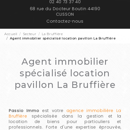
02 40 73 37 40
68 rue du Docteur Boutin 44190
CLISSON
Contactez-nous
Accueil
Secteur
La Bruffière
Agent immobilier spécialisé location pavillon La Bruffière
Agent immobilier
spécialisé location
pavillon La Bruffière
Passio Immo
est votre
agence immobilière La
Bruffière
spécialisée dans la gestion et la
location de biens pour particuliers et
professionnels. Forte d'une expertise éprouvée,