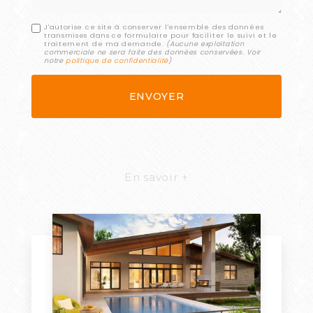
J'autorise ce site à conserver l'ensemble des données
transmises dans ce formulaire pour faciliter le suivi et le
traitement de ma demande.
(Aucune exploitation
commerciale ne sera faite des données conservées. Voir
notre
politique de confidentialité
)
En savoir +