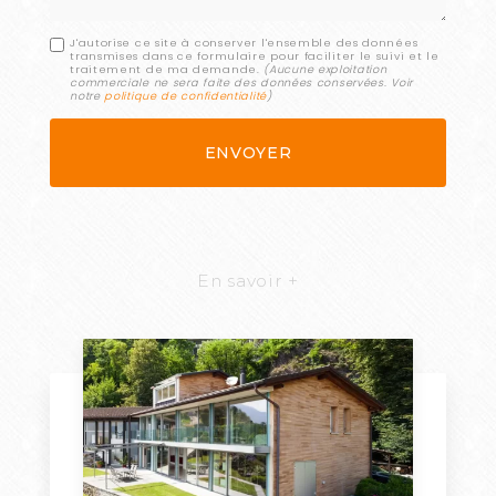
J'autorise ce site à conserver l'ensemble des données
transmises dans ce formulaire pour faciliter le suivi et le
traitement de ma demande.
(Aucune exploitation
commerciale ne sera faite des données conservées. Voir
notre
politique de confidentialité
)
En savoir +