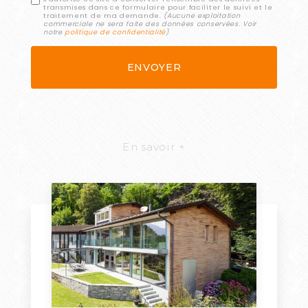
transmises dans ce formulaire pour faciliter le suivi et le
traitement de ma demande.
(Aucune exploitation
commerciale ne sera faite des données conservées. Voir
notre
politique de confidentialité
)
En savoir +