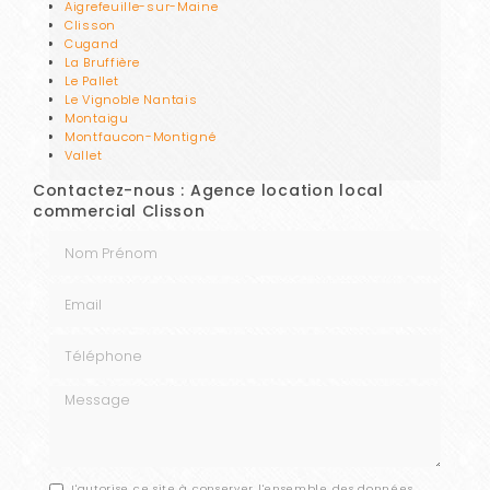
Aigrefeuille-sur-Maine
Clisson
Cugand
La Bruffière
Le Pallet
Le Vignoble Nantais
Montaigu
Montfaucon-Montigné
Vallet
Contactez-nous : Agence location local
commercial Clisson
Nom Prénom
Email
Téléphone
Message
J'autorise ce site à conserver l'ensemble des données