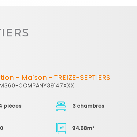
TIERS
tion
Maison
TREIZE-SEPTIERS
LM360-COMPANY39147XXX
4 pièces
3 chambres
0
94.68m²