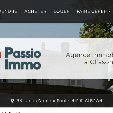
VENDRE
ACHETER
LOUER
FAIRE GÉRER
PROFESSIONNE
PARTICULIERS
NOS SERVICES
Agence immob
NOS PARTENAIR
à Clisso
68 rue du Docteur Boutin 44190 CLISSON
ZE-SEPTIERS