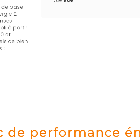
Vue
Rue
rgie E,
enses
li à partir
00 et
els ce bien
 :
c de performance é