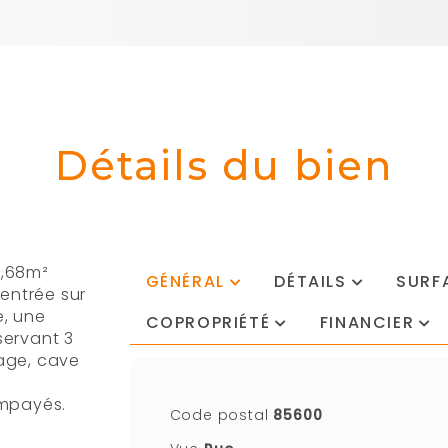
Détails du bien
4,68m²
GÉNÉRAL
DÉTAILS
SURF
entrée sur
(ONGLET
e, une
COPROPRIÉTÉ
FINANCIER
ACTIF)
sservant 3
age, cave
impayés.
Code postal
85600