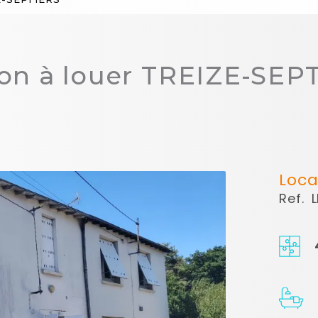
on à louer TREIZE-SEP
Loca
Ref.