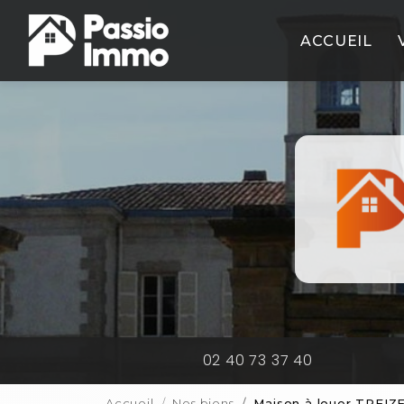
Aller
Navigation principale
au
ACCUEIL
contenu
principal
02 40 73 37 40
Accueil
Nos biens
Maison à louer TREI