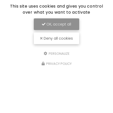
Samedi :
This site uses cookies and gives you control
9h30 - 12h30
over what you want to activate
OK, accept all
Envoyez un message
Deny all cookies
PERSONALIZE
Nom Prénom
PRIVACY POLICY
Société
Email
Téléphone