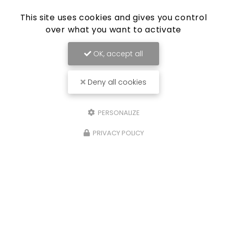
This site uses cookies and gives you control
over what you want to activate
Agence immobilière à Clisson
68 rue du Docteur Boutin
OK, accept all
44190 CLISSON
02 40 73 37 40
Deny all cookies
Lundi au vendredi :
9h30 - 12h30 / 14h00 - 18h30
PERSONALIZE
Samedi :
9h30 - 12h30
PRIVACY POLICY
Envoyez un message
Nom Prénom