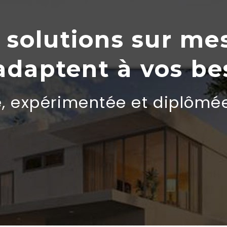
 solutions sur me
’adaptent
à
vos be
e, expérimentée et diplômé