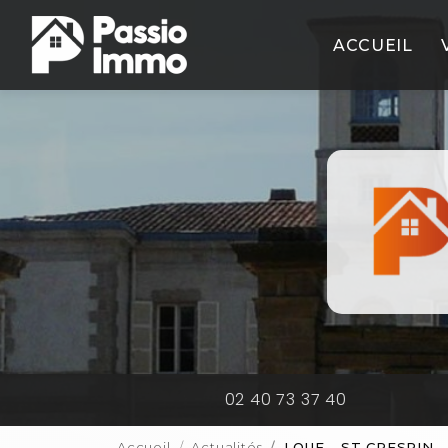
Aller
Navigation principale
au
ACCUEIL
contenu
principal
02 40 73 37 40
Accueil
Actualités
LOUE - ST CRESPIN 