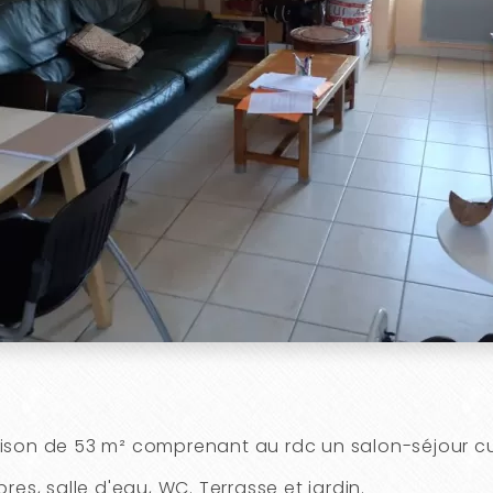
ison de 53 m² comprenant au rdc un salon-séjour cu
res, salle d'eau, WC. Terrasse et jardin.