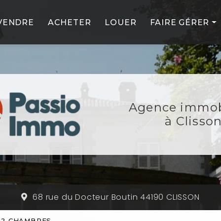
VENDRE
ACHETER
LOUER
FAIRE GÉRER
PROFESSIONNE
PARTICULIERS
NOS SERVICES
Agence immob
NOS PARTENAIR
à Clisso
68 rue du Docteur Boutin 44190 CLISSON
- 2 CHAMBRES