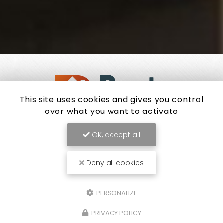
This site uses cookies and gives you control
over what you want to activate
OK, accept all
Agence immobilière à Clisson
Deny all cookies
68 rue du Docteur Boutin
44190 CLISSON
PERSONALIZE
02 40 73 37 40
PRIVACY POLICY
Lundi au vendredi :